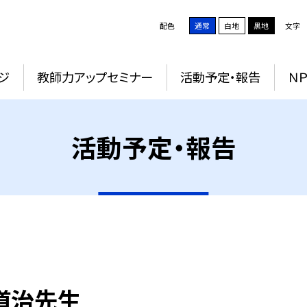
配色
通常
白地
黒地
文字
ジ
教師力アップセミナー
活動予定・報告
Ｎ
活動予定・報告
辺道治先生