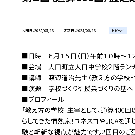
公開日
2025/05/13
更新日
2025/05/13
お知らせ
■日時 ６月１５日（日）午前１０時〜１
■会場 大口町立大口中学校２階ランチ
■講師 渡辺道治先生（教え方の学校・
■演題 学校づくりや授業づくりの基本
■プロフィール
「教え方の学校」主宰として、通算400
らしてきた情熱家！ユネスコやJICAを
験と斬新な視点が魅力です。2回目のご登