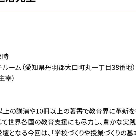
２時
ルーム（愛知県丹羽郡大口町丸一丁目38番地）
主宰）
回以上の講演や10冊以上の著書で教育界に革新を
通じて世界各国の教育支援にも尽力し、豊かな実
壇となる今回は、「学校づくりや授業づくりの基