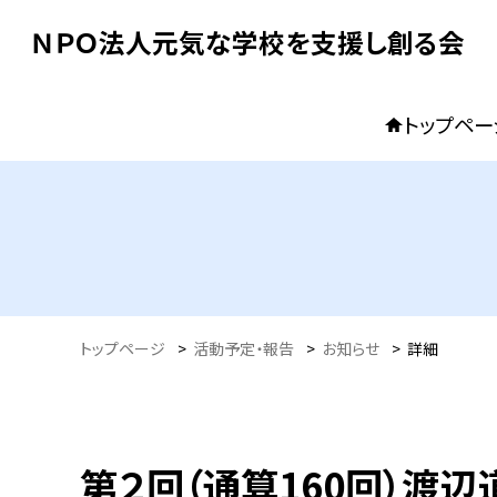
ＮＰＯ法人元気な学校を支援し創る会
トップペー
トップページ
>
活動予定・報告
>
お知らせ
>
詳細
第２回（通算160回）渡