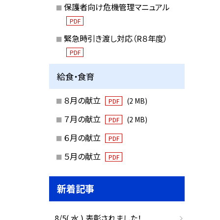
保護者向け危機管理マニュアル
PDF
緊急時引き渡し対応（R８年度）
PDF
給食・食育
８月の献立
(2 MB)
PDF
７月の献立
(2 MB)
PDF
６月の献立
PDF
５月の献立
PDF
新着記事
8/5( 水 ) 表彰されました！