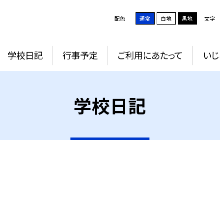
配色
通常
白地
黒地
文字
学校日記
行事予定
ご利用にあたって
いじ
学校日記