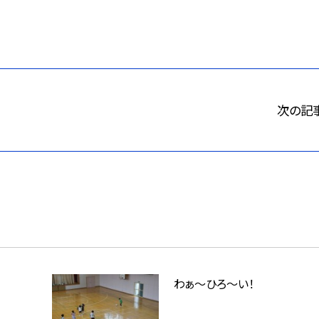
次の記
わぁ～ひろ～い！