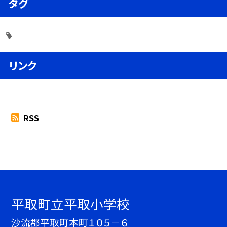
タグ
リンク
RSS
平取町立平取小学校
沙流郡平取町本町１０５－６