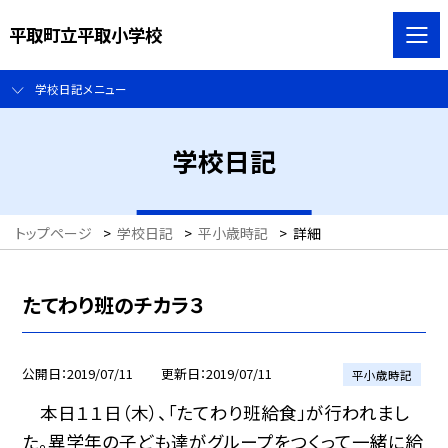
平取町立平取小学校
学校日記メニュー
学校日記
トップページ
>
学校日記
>
平小歳時記
>
詳細
たてわり班のチカラ３
公開日
2019/07/11
更新日
2019/07/11
平小歳時記
本日１１日（木）、「たてわり班給食」が行われまし
た。異学年の子ども達がグループをつくって一緒に給