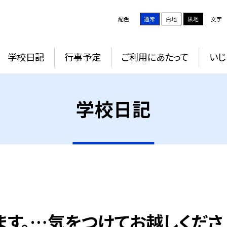
配色
通常
白地
黒地
文字
学校日記
行事予定
ご利用にあたって
いじ
学校日記
ます。…気をつけてお越しくださ