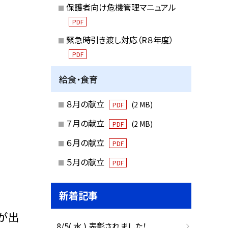
保護者向け危機管理マニュアル
PDF
緊急時引き渡し対応（R８年度）
PDF
給食・食育
８月の献立
(2 MB)
PDF
７月の献立
(2 MB)
PDF
６月の献立
PDF
５月の献立
PDF
新着記事
が出
8/5( 水 ) 表彰されました！