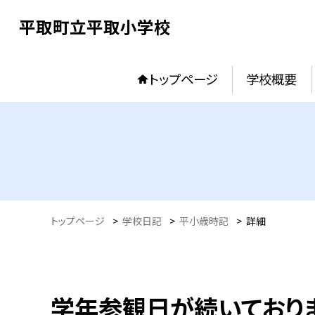
平取町立平取小学校
トップページ
学校概要
トップページ
>
学校日記
>
平小歳時記
>
詳細
学年参観日が続いており