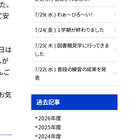
た。
7/29( 水 ) わぁ～ひろ～い！
て安
7/24( 金 ) １学期が終わりました
7/23( 木 ) 図書館見学に行ってきま
日は
した
んが
7/22( 水 ) 普段の練習の成果を発
んご
表
お気
過去記事
2026年度
2025年度
2024年度