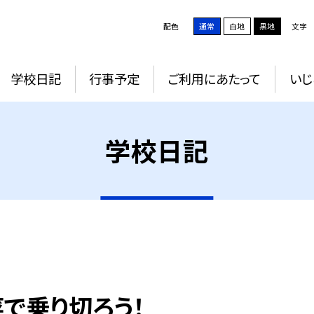
配色
通常
白地
黒地
文字
学校日記
行事予定
ご利用にあたって
いじ
学校日記
で乗り切ろう！