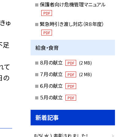
保護者向け危機管理マニュアル
PDF
きゅ
緊急時引き渡し対応（R８年度）
PDF
不足
給食・食育
８月の献立
(2 MB)
PDF
されて
７月の献立
(2 MB)
PDF
日の
６月の献立
PDF
５月の献立
PDF
新着記事
8/5( 水 ) 表彰されました！