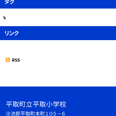
タグ
リンク
RSS
平取町立平取小学校
沙流郡平取町本町１０５－６