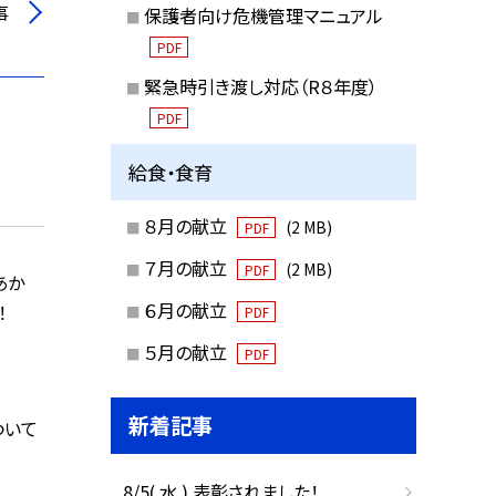
事
保護者向け危機管理マニュアル
PDF
緊急時引き渡し対応（R８年度）
PDF
給食・食育
８月の献立
(2 MB)
PDF
７月の献立
(2 MB)
PDF
あか
６月の献立
！
PDF
５月の献立
PDF
新着記事
ついて
8/5( 水 ) 表彰されました！