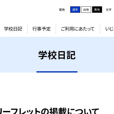
配色
通常
白地
黒地
文字
学校日記
行事予定
ご利用にあたって
いじ
学校日記
リーフレットの掲載について