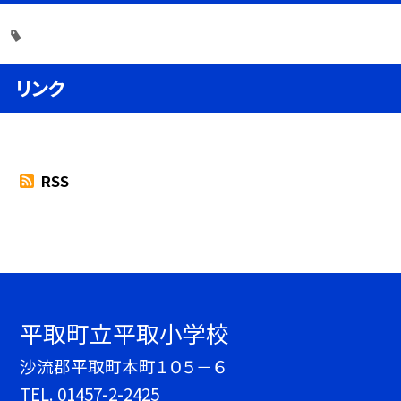
リンク
RSS
平取町立平取小学校
沙流郡平取町本町１０５－６
TEL.
01457-2-2425