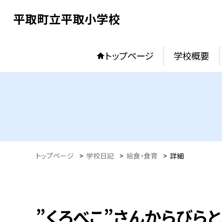
平取町立平取小学校
トップページ
学校概要
トップページ
>
学校日記
>
給食・食育
>
詳細
”くろべこ”さんからびら