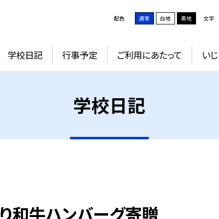
配色
通常
白地
黒地
文字
学校日記
行事予定
ご利用にあたって
いじ
学校日記
とり和牛ハンバーグ寄贈