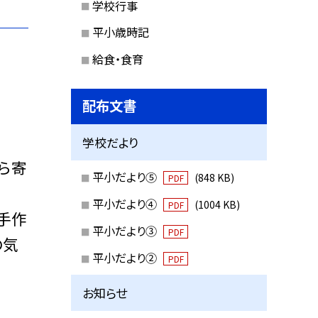
学校行事
平小歳時記
給食・食育
配布文書
学校だより
ら寄
平小だより⑤
(848 KB)
PDF
平小だより④
(1004 KB)
PDF
手作
平小だより③
PDF
の気
平小だより②
PDF
お知らせ