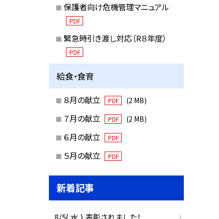
保護者向け危機管理マニュアル
PDF
緊急時引き渡し対応（R８年度）
PDF
給食・食育
８月の献立
(2 MB)
PDF
７月の献立
(2 MB)
PDF
６月の献立
PDF
５月の献立
PDF
新着記事
8/5( 水 ) 表彰されました！