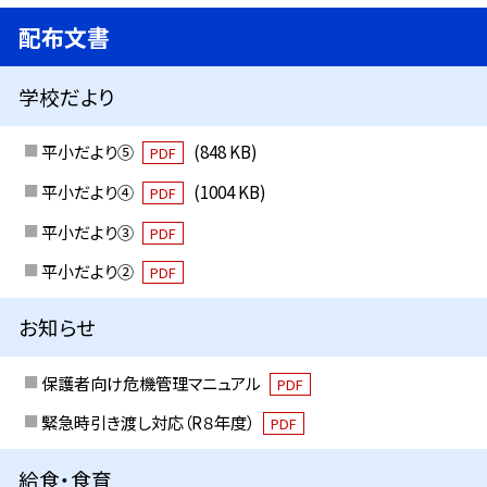
配布文書
学校だより
平小だより⑤
(848 KB)
PDF
平小だより④
(1004 KB)
PDF
平小だより③
PDF
平小だより②
PDF
お知らせ
保護者向け危機管理マニュアル
PDF
緊急時引き渡し対応（R８年度）
PDF
給食・食育