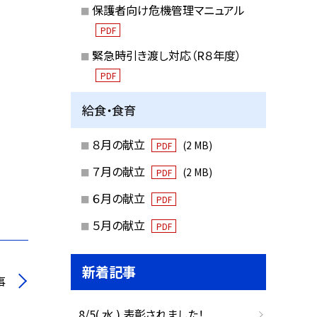
保護者向け危機管理マニュアル
PDF
緊急時引き渡し対応（R８年度）
PDF
給食・食育
８月の献立
(2 MB)
PDF
７月の献立
(2 MB)
PDF
６月の献立
PDF
５月の献立
PDF
新着記事
事
8/5( 水 ) 表彰されました！