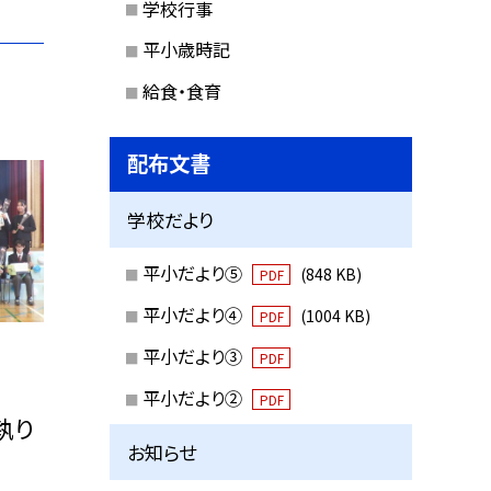
学校行事
平小歳時記
給食・食育
配布文書
学校だより
平小だより⑤
(848 KB)
PDF
平小だより④
(1004 KB)
PDF
平小だより③
PDF
平小だより②
PDF
執り
お知らせ