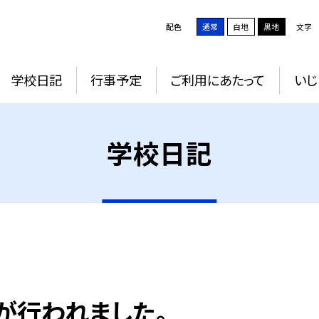
配色
通常
白地
黒地
文字
学校日記
行事予定
ご利用にあたって
いじ
学校日記
が行われました。