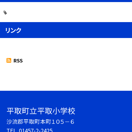
リンク
RSS
平取町立平取小学校
沙流郡平取町本町１０５－６
TEL.
01457-2-2425