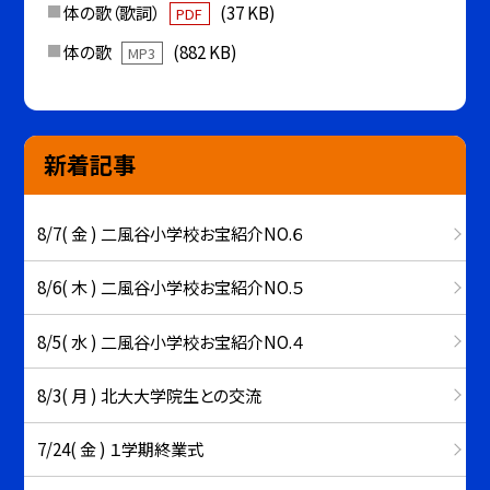
体の歌（歌詞）
(37 KB)
PDF
体の歌
(882 KB)
MP3
新着記事
8/7( 金 ) 二風谷小学校お宝紹介NO.６
8/6( 木 ) 二風谷小学校お宝紹介NO.５
8/5( 水 ) 二風谷小学校お宝紹介NO.４
8/3( 月 ) 北大大学院生との交流
7/24( 金 ) １学期終業式