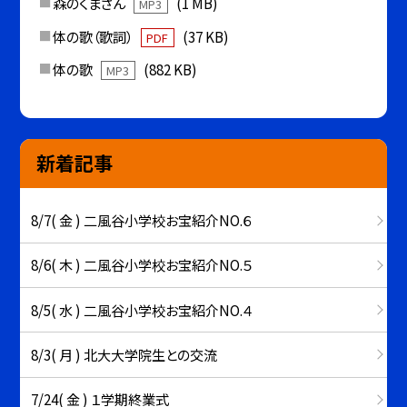
森のくまさん
(1 MB)
MP3
体の歌（歌詞）
(37 KB)
PDF
体の歌
(882 KB)
MP3
新着記事
8/7( 金 ) 二風谷小学校お宝紹介NO.６
8/6( 木 ) 二風谷小学校お宝紹介NO.５
8/5( 水 ) 二風谷小学校お宝紹介NO.４
8/3( 月 ) 北大大学院生との交流
7/24( 金 ) １学期終業式