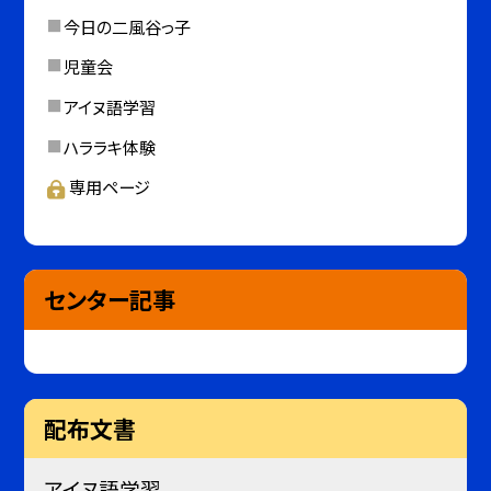
今日の二風谷っ子
児童会
アイヌ語学習
ハララキ体験
専用ページ
センター記事
配布文書
アイヌ語学習