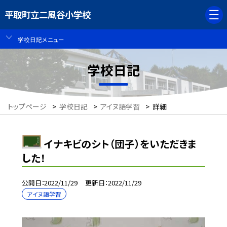
平取町立二風谷小学校
学校日記メニュー
学校日記
トップページ
>
学校日記
>
アイヌ語学習
>
詳細
イナキビのシト（団子）をいただきま
した！
公開日
2022/11/29
更新日
2022/11/29
アイヌ語学習