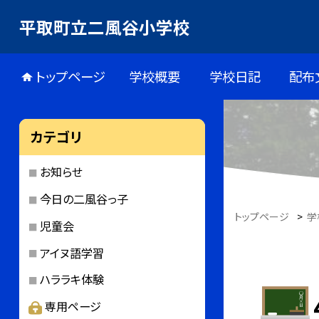
平取町立二風谷小学校
トップページ
学校概要
学校日記
配布
カテゴリ
お知らせ
今日の二風谷っ子
トップページ
>
学
児童会
アイヌ語学習
ハララキ体験
専用ページ