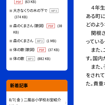
(63 KB)
PDF
４年生
大きなくりの木の下で
MP3
ある町に
(374 KB)
どのよう
森のくまさん（歌詞）
(38
PDF
関根さ
KB)
っている
森のくまさん
(1 MB)
MP3
また、二
体の歌（歌詞）
(37 KB)
PDF
す。国内
体の歌
(882 KB)
MP3
また、
をされて
た。貴重
新着記事
8/7( 金 ) 二風谷小学校お宝紹介