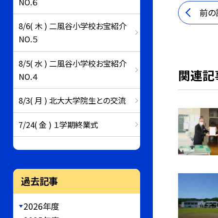
NO.６
前の
8/6( 木 ) 二風谷小学校お宝紹介
NO.５
8/5( 水 ) 二風谷小学校お宝紹介
関連記
NO.４
8/3( 月 ) 北大大学院生との交流
7/24( 金 ) １学期終業式
過去記事
2026年度