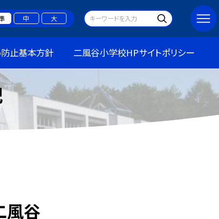
準
中
大
め防止基本方針
二風谷小学校HPサイトポリシー
記
二風谷