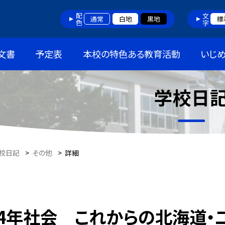
配色
文字
通常
白地
黒地
標
文書
予定表
本校の特色ある教育活動
いじ
学校日
校日記
>
その他
>
詳細
4年社会 これからの北海道・