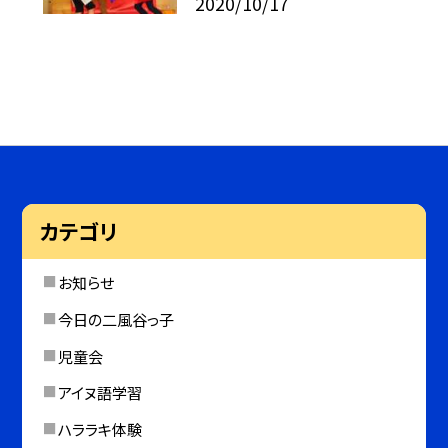
2020/10/17
カテゴリ
お知らせ
今日の二風谷っ子
児童会
アイヌ語学習
ハララキ体験