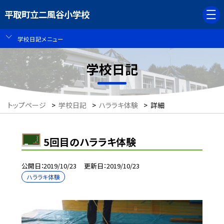
平取町立二風谷小学校
学校日記メニュー
学校日記
トップページ
>
学校日記
>
ハララキ体験
>
詳細
5回目のハララキ体験
公開日
2019/10/23
更新日
2019/10/23
ハララキ体験