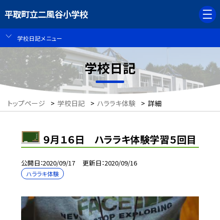
平取町立二風谷小学校
学校日記メニュー
学校日記
トップページ
>
学校日記
>
ハララキ体験
>
詳細
９月１６日 ハララキ体験学習５回目
公開日
2020/09/17
更新日
2020/09/16
ハララキ体験