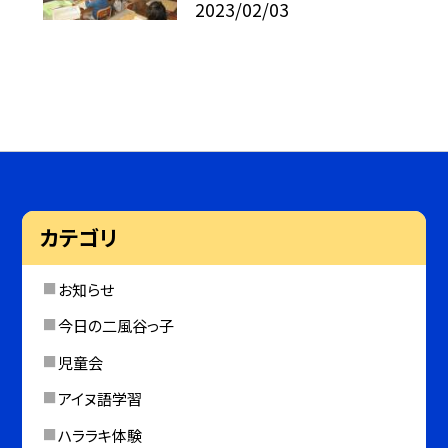
2023/02/03
カテゴリ
お知らせ
今日の二風谷っ子
児童会
アイヌ語学習
ハララキ体験