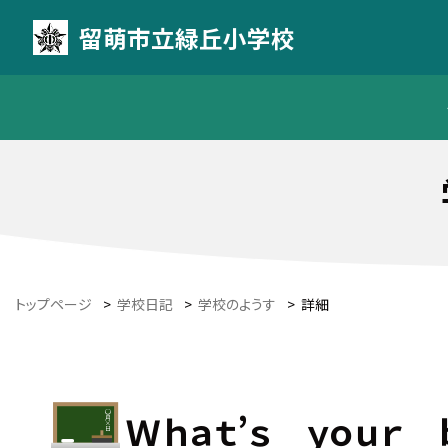
留萌市立緑丘小学校
トップページ
>
学校日記
>
学校のようす
>
詳細
Ｗｈａｔ’ｓ ｙｏｕｒ 