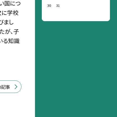
たい国につ
30
31
次に学校
びまし
たが、子
いる知識
の記事