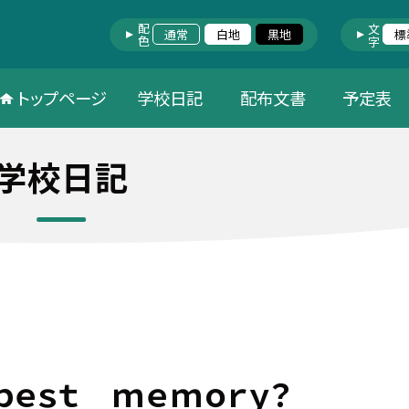
配色
文字
通常
白地
黒地
標
トップページ
学校日記
配布文書
予定表
学校日記
ｂｅｓｔ ｍｅｍｏｒｙ？