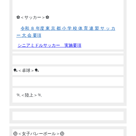
⚽＜サッカー＞⚽
令和 ８ 年度 東 京 都 小 学 校 体 育 連 盟 サ ッ カ
ー 大 会 要項
シニアミドルサッカー 実施要項
🏓＜卓球＞🏓
🏃＜陸上＞🏃
🏐＜女子バレーボール＞🏐