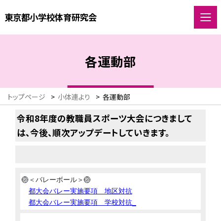
東京都小学校体育研究会
各運動部
トップページ
>
小体連より
>
各運動部
令和8
年度の教職員スポーツ大会につきまして
は、今後、順次アップデートしていきます。
🏐＜バレーボール＞🏐
都大会バレー実施要項 地区対抗
都大会バレー実施要項 学校対抗_