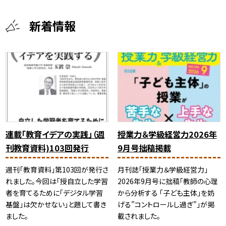
新着情報
連載「教育イデアの実践」（週
授業力＆学級経営力2026年
刊教育資料)103回発行
9月号拙稿掲載
週刊「教育資料」第103回が発行さ
月刊誌「授業力＆学級経営力」
れました。今回は「授自立した学習
2026年9月号に拙稿「教師の心理
者を育てるために「デジタル学習
から分析する 「子ども主体」を妨
基盤」は欠かせない」と題して書き
げる”コントロールし過ぎ”」が掲
ました。
載されました。