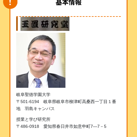
基本情報
岐阜聖徳学園大学
〒501-6194 岐阜県岐阜市柳津町高桑西一丁目１番
地 羽島キャンパス
授業と学び研究所
〒486-0918 愛知県春日井市如意申町7―7－5