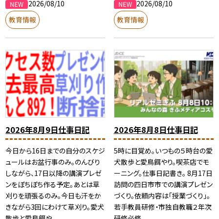
2026/08/10
2026/08/10
教育情報
教育情報
2026年8月9日仕事日記
2026年8月8日仕事日記
今日から16日までの自分のスケジ
5時に目覚め。いつもの５時台の愛
ュールはお盆行事のみ。のんびり
犬散歩と愛鳥餌やり。喫茶店でモ
しながら、17日以降の講演プレゼ
ーニング。仕事日記書き。 8月17日
ンをぼちぼち作る予定。あとは草
訪問の四日市市での講演プレゼン
刈りを頑張るのみ。今日も汗をか
づくり。依頼内容は「授業づくり」。
きながら3回にわけて草刈り。愛犬
若手教員研修・市独自教職２年次
散歩と愛鳥餌や...
研修必修...