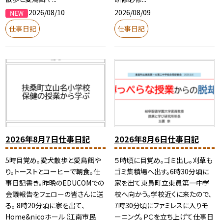
2026/08/10
2026/08/09
仕事日記
仕事日記
2026年8月7日仕事日記
2026年8月6日仕事日記
5時目覚め。愛犬散歩と愛鳥餌や
５時頃に目覚め。ゴミ出し。刈草も
り。トーストとコーヒーで朝食。仕
ゴミ集積場へ出す。6時30分頃に
事日記書き。昨晩のEDUCOMでの
家を出て東員町立東員第一中学
会議報告をフェローの皆さんに送
校へ向かう。学校近くに来たので、
る。 8時20分頃に家を出て、
7時30分頃にファミレスに入りモ
Home&nicoホール（江南市民
ーニング。ＰＣを立ち上げて仕事日