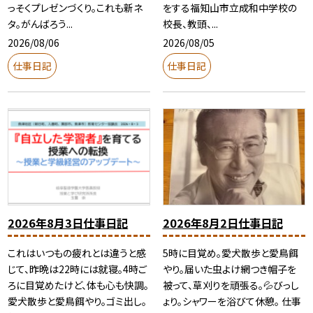
っそくプレゼンづくり。これも新ネ
をする福知山市立成和中学校の
タ。がんばろう...
校長、教頭、...
2026/08/06
2026/08/05
仕事日記
仕事日記
2026年8月3日仕事日記
2026年8月2日仕事日記
これはいつもの疲れとは違うと感
5時に目覚め。愛犬散歩と愛鳥餌
じて、昨晩は22時には就寝。4時ご
やり。届いた虫よけ網つき帽子を
ろに目覚めたけど、体も心も快調。
被って、草刈りを頑張る。💦びっし
愛犬散歩と愛鳥餌やり。ゴミ出し。
ょり。シャワーを浴びて休憩。 仕事