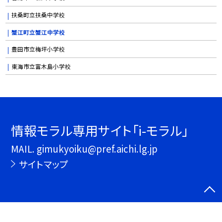
扶桑町立扶桑中学校
蟹江町立蟹江中学校
豊田市立梅坪小学校
東海市立富木島小学校
情報モラル専用サイト「i-モラル」
MAIL. gimukyoiku@pref.aichi.lg.jp
サイトマップ
©情報モラル専用サイト「i-モラル」