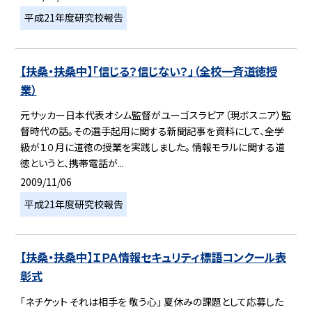
平成21年度研究校報告
【扶桑・扶桑中】「信じる？信じない？」（全校一斉道徳授
業）
元サッカー日本代表オシム監督がユーゴスラビア（現ボスニア）監
督時代の話。その選手起用に関する新聞記事を資料にして、全学
級が１０月に道徳の授業を実践しました。 情報モラルに関する道
徳というと、携帯電話が...
2009/11/06
平成21年度研究校報告
【扶桑・扶桑中】ＩＰＡ情報セキュリティ標語コンクール表
彰式
「ネチケット それは相手を 敬う心」 夏休みの課題として応募した