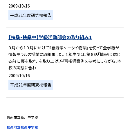
2009/10/16
平成21年度研究校報告
【扶桑・扶桑中】学級活動部会の取り組み１
９月から１０月にかけて『春野家ケータイ物語』を使って全学級が
情報モラルの授業に取組ました。 １年生では、第６話「情報は 信じ
る前に 裏を取れ」を取り上げ、学習指導案例を参考にしながら、本
校の実態に合わ...
2009/10/16
平成21年度研究校報告
碧南市立新川中学校
扶桑町立扶桑中学校