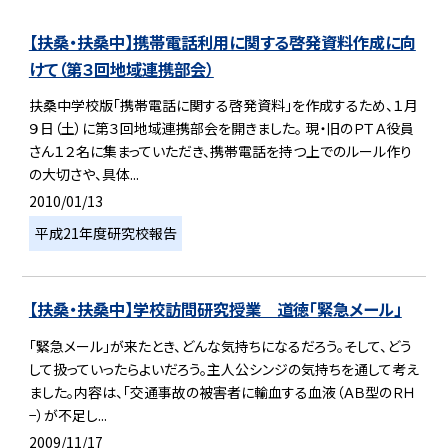
【扶桑・扶桑中】携帯電話利用に関する啓発資料作成に向
けて（第３回地域連携部会）
扶桑中学校版「携帯電話に関する啓発資料」を作成するため、１月
９日（土）に第３回地域連携部会を開きました。 現・旧のＰＴＡ役員
さん１２名に集まっていただき、携帯電話を持つ上でのルール作り
の大切さや、具体...
2010/01/13
平成21年度研究校報告
【扶桑・扶桑中】学校訪問研究授業 道徳「緊急メール」
「緊急メール」が来たとき、どんな気持ちになるだろう。そして、どう
して扱っていったらよいだろう。主人公シンジの気持ちを通して考え
ました。内容は、「交通事故の被害者に輸血する血液（ＡＢ型のＲＨ
−）が不足し...
2009/11/17