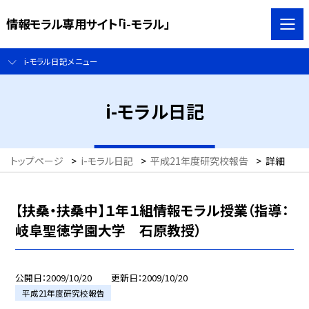
情報モラル専用サイト「i-モラル」
i-モラル日記メニュー
i-モラル日記
トップページ
>
i-モラル日記
>
平成21年度研究校報告
>
詳細
【扶桑・扶桑中】１年１組情報モラル授業（指導：
岐阜聖徳学園大学 石原教授）
公開日
2009/10/20
更新日
2009/10/20
平成21年度研究校報告