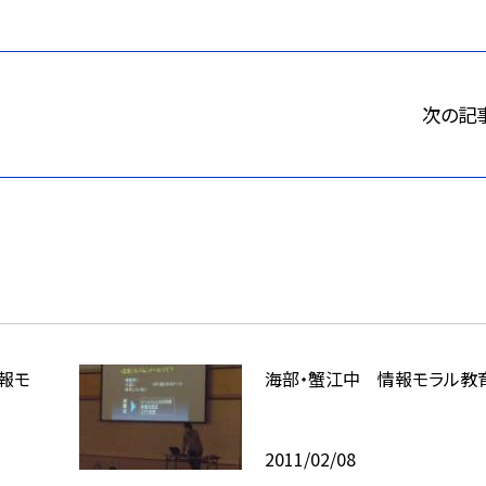
次の記
情報モ
海部・蟹江中 情報モラル教
2011/02/08