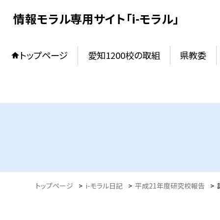
情報モラル専用サイト「i-モラル」
トップページ
愛知1200校の取組
県教委
トップページ
>
i-モラル日記
>
平成21年度研究校報告
>