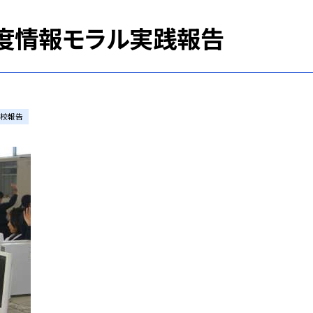
年度情報モラル実践報告
究校報告