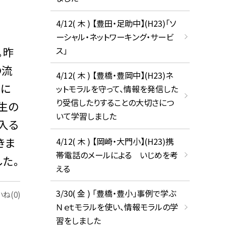
4/12( 木 ) 【豊田・足助中】(H23)「ソ
ーシャル・ネットワーキング・サービ
。昨
ス」
の流
4/12( 木 ) 【豊橋・豊岡中】(H23)ネ
帯に
ットモラルを守って、情報を発信した
り受信したりすることの大切さにつ
生の
いて学習しました
入る
きま
4/12( 木 ) 【岡崎・大門小】(H23)携
帯電話のメールによる いじめを考
た。
える
3/30( 金 ) 「豊橋・豊小」事例で学ぶ
ね(0)
Ｎｅｔモラルを使い、情報モラルの学
習をしました