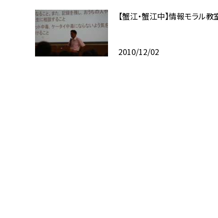
【蟹江・蟹江中】情報モラル教
2010/12/02