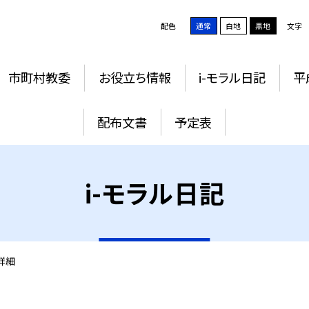
配色
通常
白地
黒地
文字
市町村教委
お役立ち情報
i-モラル日記
平
配布文書
予定表
i-モラル日記
詳細