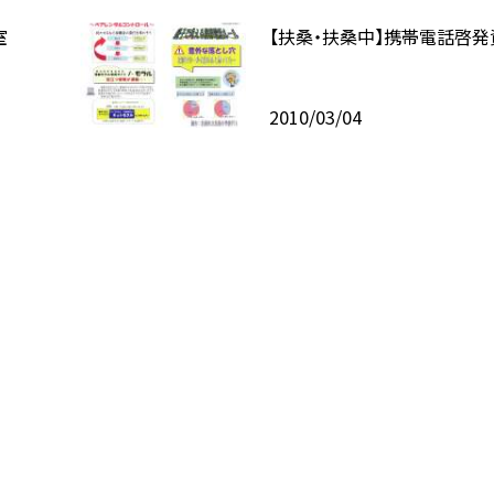
室
【扶桑・扶桑中】携帯電話啓発
2010/03/04