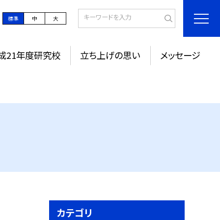
標準
中
大
成21年度研究校
立ち上げの思い
メッセージ
カテゴリ