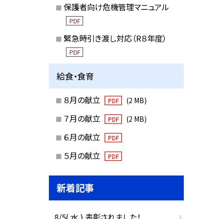
保護者向け危機管理マニュアル
PDF
緊急時引き渡し対応（R８年度）
PDF
給食・食育
８月の献立
(2 MB)
PDF
７月の献立
(2 MB)
PDF
６月の献立
PDF
５月の献立
PDF
新着記事
8/5( 水 ) 表彰されました！