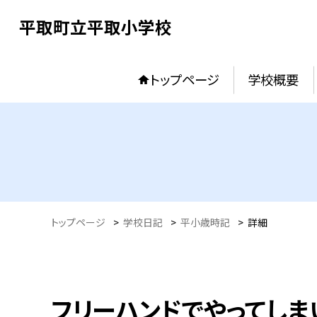
平取町立平取小学校
トップページ
学校概要
トップページ
>
学校日記
>
平小歳時記
>
詳細
フリーハンドでやってしま