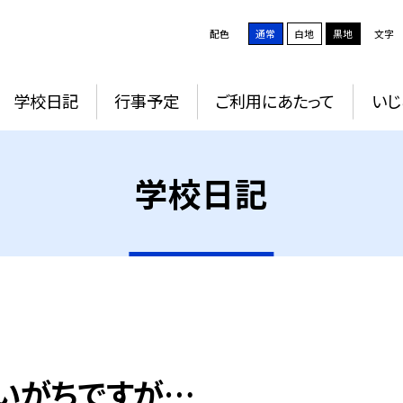
配色
通常
白地
黒地
文字
学校日記
行事予定
ご利用にあたって
いじ
学校日記
いがちですが…