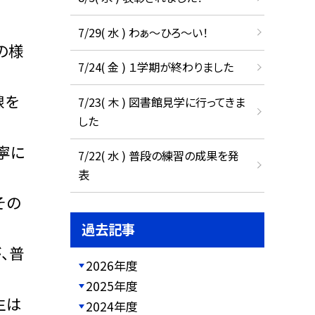
7/29( 水 ) わぁ～ひろ～い！
の様
7/24( 金 ) １学期が終わりました
線を
7/23( 木 ) 図書館見学に行ってきま
した
寧に
7/22( 水 ) 普段の練習の成果を発
表
その
過去記事
、普
2026年度
2025年度
生は
2024年度