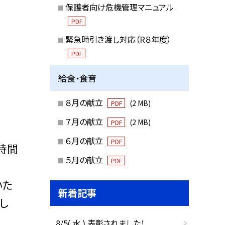
保護者向け危機管理マニュアル
PDF
緊急時引き渡し対応（R８年度）
PDF
給食・食育
８月の献立
(2 MB)
PDF
７月の献立
(2 MB)
PDF
６月の献立
PDF
時間
５月の献立
PDF
いた
新着記事
し
8/5( 水 ) 表彰されました！