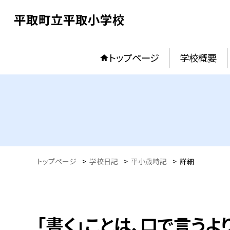
平取町立平取小学校
トップページ
学校概要
トップページ
>
学校日記
>
平小歳時記
>
詳細
「書く」ことは、口で言う