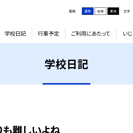
配色
通常
白地
黒地
文字
学校日記
行事予定
ご利用にあたって
いじ
学校日記
よりも難しいよね