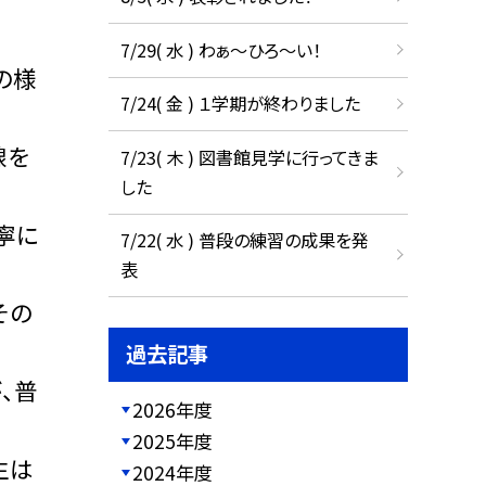
7/29( 水 ) わぁ～ひろ～い！
の様
7/24( 金 ) １学期が終わりました
線を
7/23( 木 ) 図書館見学に行ってきま
した
寧に
7/22( 水 ) 普段の練習の成果を発
表
その
過去記事
、普
2026年度
2025年度
生は
2024年度