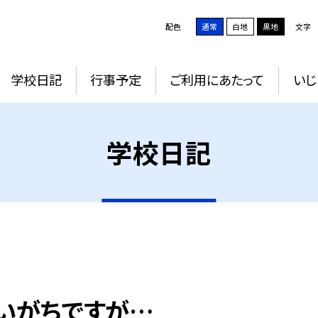
配色
通常
白地
黒地
文字
学校日記
行事予定
ご利用にあたって
いじ
学校日記
いがちですが…