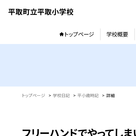
平取町立平取小学校
トップページ
学校概要
トップページ
>
学校日記
>
平小歳時記
>
詳細
フリーハンドでやってしま