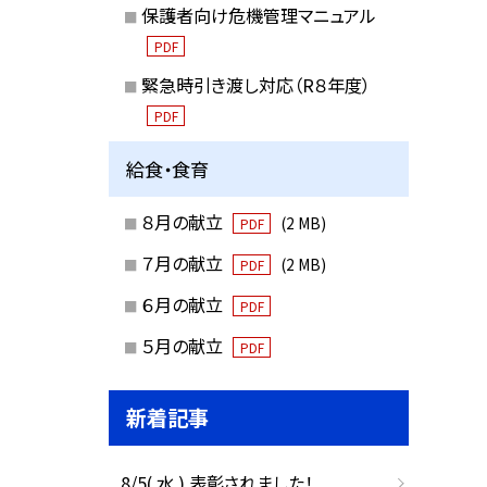
保護者向け危機管理マニュアル
PDF
緊急時引き渡し対応（R８年度）
PDF
給食・食育
８月の献立
(2 MB)
PDF
７月の献立
(2 MB)
PDF
６月の献立
PDF
５月の献立
PDF
新着記事
8/5( 水 ) 表彰されました！