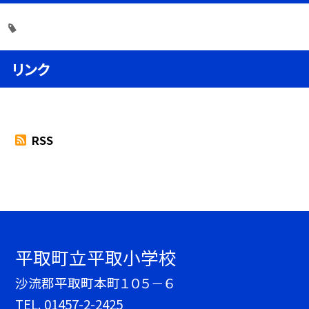
リンク
RSS
平取町立平取小学校
沙流郡平取町本町１０５－６
TEL.
01457-2-2425