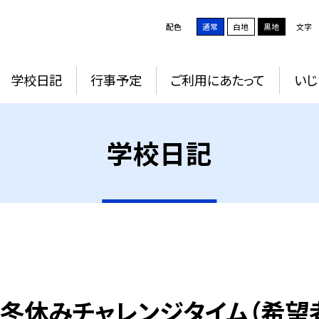
配色
通常
白地
黒地
文字
学校日記
行事予定
ご利用にあたって
いじ
学校日記
は、冬休みチャレンジタイム（希望