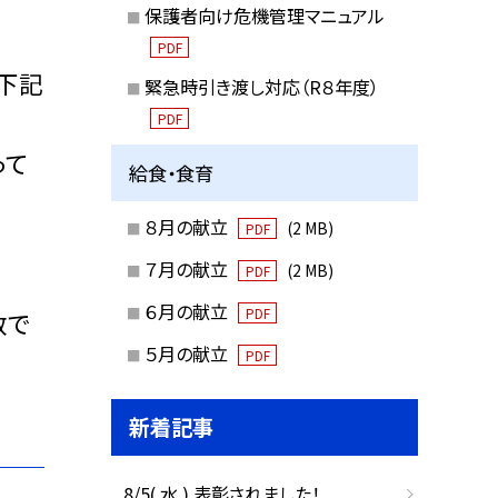
保護者向け危機管理マニュアル
PDF
下記
緊急時引き渡し対応（R８年度）
PDF
って
給食・食育
８月の献立
(2 MB)
PDF
７月の献立
(2 MB)
PDF
６月の献立
PDF
数で
５月の献立
PDF
新着記事
8/5( 水 ) 表彰されました！