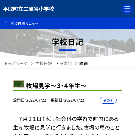
平取町立二風谷小学校
学校日記メニュー
学校日記
トップページ
>
学校日記
>
その他
>
詳細
牧場見学〜３・４年生〜
公開日
2022/07/22
更新日
2022/07/22
その他
７月２１日（木）、社会科の学習で町内にある
生産牧場に見学に行きました。牧場の馬のこと