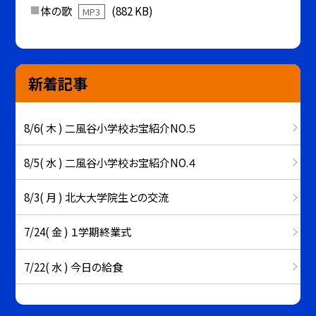
体の歌
(882 KB)
MP3
新着記事
8/6( 木 ) 二風谷小学校お宝紹介NO.５
8/5( 水 ) 二風谷小学校お宝紹介NO.４
8/3( 月 ) 北大大学院生との交流
7/24( 金 ) １学期終業式
7/22( 水 ) 今日の給食