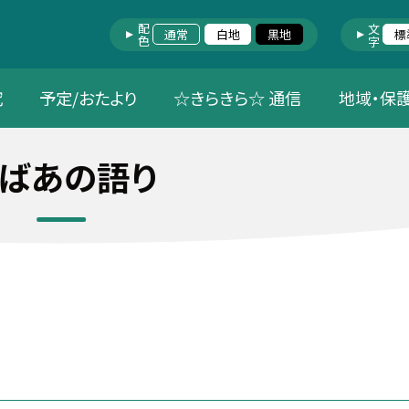
配色
文字
通常
白地
黒地
標
究
予定/おたより
☆きらきら☆ 通信
地域・保
ばあの語り