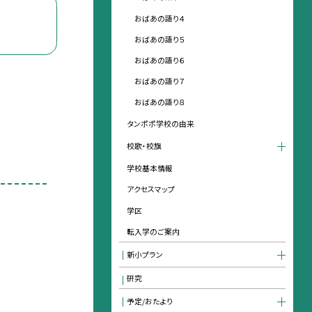
おばあの語り４
おばあの語り５
おばあの語り６
おばあの語り７
おばあの語り８
タンポポ学校の由来
校歌・校旗
学校基本情報
アクセスマップ
学区
転入学のご案内
新小プラン
研究
予定/おたより