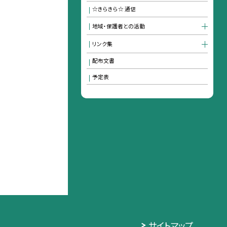
☆きらきら☆ 通信
地域・保護者との活動
リンク集
配布文書
予定表
サイトマップ