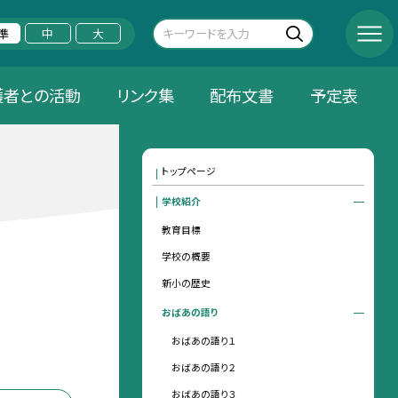
準
中
大
護者との活動
リンク集
配布文書
予定表
トップページ
学校紹介
教育目標
学校の概要
新小の歴史
おばあの語り
おばあの語り１
おばあの語り２
おばあの語り３