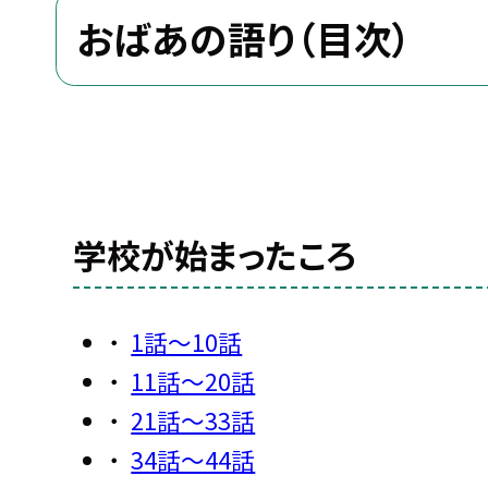
おばあの語り（目次）
学校が始まったころ
1話〜10話
11話〜20話
21話〜33話
34話〜44話