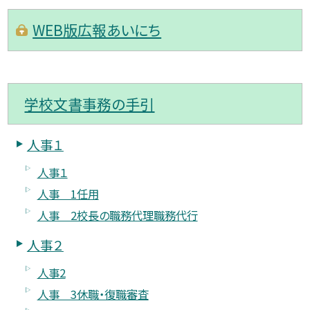
WEB版広報あいにち
学校文書事務の手引
人事１
人事１
人事 1任用
人事 2校長の職務代理職務代行
人事２
人事2
人事 3休職・復職審査