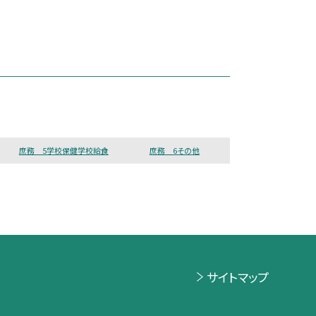
庶務 5学校保健学校給食
庶務 6その他
サイトマップ