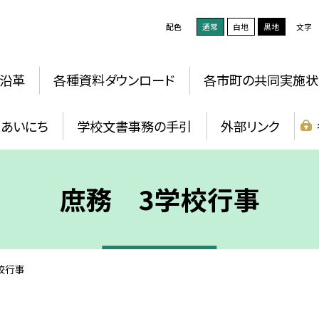
配色
通常
白地
黒地
文字
沿革
各種資料ダウンロード
各市町の共同実施状
報あいにち
学校文書事務の手引
外部リンク
庶務 3学校行事
校行事