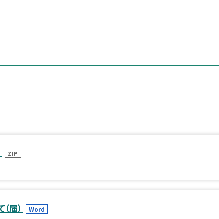
ド
ZIP
て（届）
Word