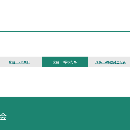
庶務 2休業日
庶務 3学校行事
庶務 4事故発生報告
会