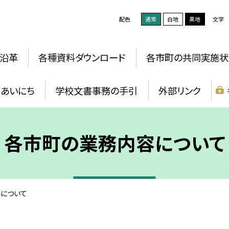
配色
通常
白地
黒地
文字
沿革
各種資料ダウンロード
各市町の共同実施状
報あいにち
学校文書事務の手引
外部リンク
各市町の業務内容について
について