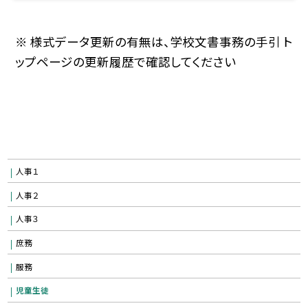
※ 様式データ更新の有無は、学校文書事務の手引 ト
ップページの更新履歴で確認してください
人事１
人事２
人事３
庶務
服務
児童生徒