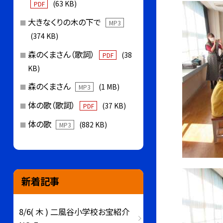
(63 KB)
PDF
大きなくりの木の下で
MP3
(374 KB)
森のくまさん（歌詞）
(38
PDF
KB)
森のくまさん
(1 MB)
MP3
体の歌（歌詞）
(37 KB)
PDF
体の歌
(882 KB)
MP3
新着記事
8/6( 木 ) 二風谷小学校お宝紹介