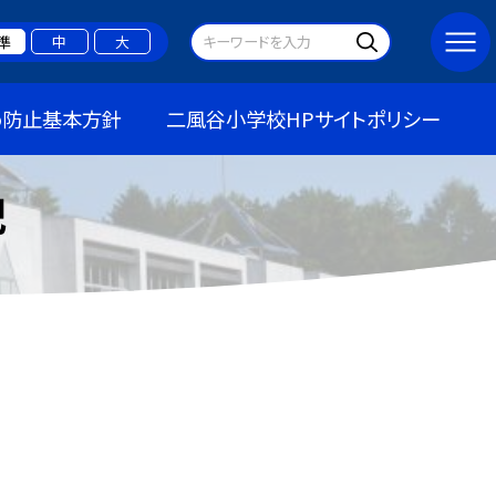
準
中
大
め防止基本方針
二風谷小学校HPサイトポリシー
記