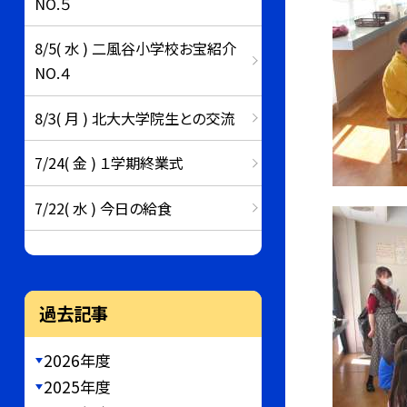
NO.５
8/5( 水 ) 二風谷小学校お宝紹介
NO.４
8/3( 月 ) 北大大学院生との交流
7/24( 金 ) １学期終業式
7/22( 水 ) 今日の給食
過去記事
2026年度
2025年度