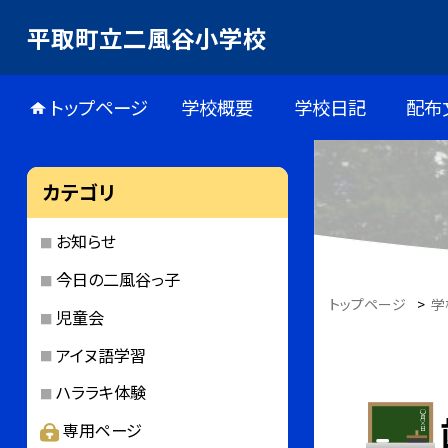
平取町立二風谷小学校
トップページ
学校概要
学校日記
配布
カテゴリ
お知らせ
今日の二風谷っ子
トップページ
>
学
児童会
アイヌ語学習
ハララキ体験
専用ページ