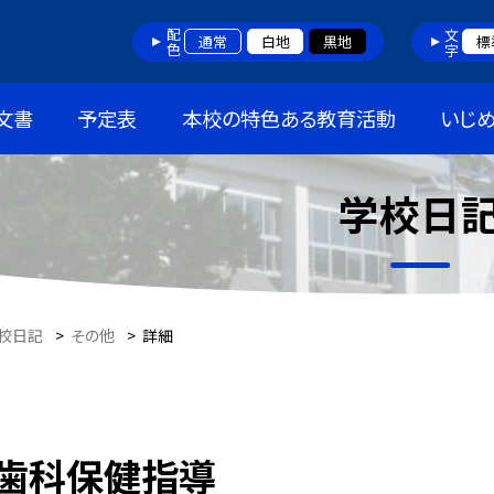
配色
文字
通常
白地
黒地
標
文書
予定表
本校の特色ある教育活動
いじ
学校日
校日記
>
その他
>
詳細
歯科保健指導