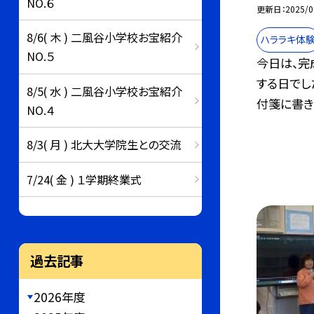
NO.６
更新日
2025/0
8/6( 木 ) 二風谷小学校お宝紹介
ハララキ体
NO.５
今日は、完
する日でし
8/5( 水 ) 二風谷小学校お宝紹介
付箋に書き.
NO.４
8/3( 月 ) 北大大学院生との交流
7/24( 金 ) １学期終業式
過去記事
2026年度