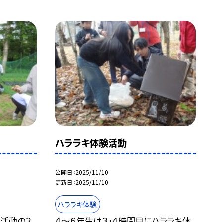
ハララキ体験活動
公開日
2025/11/10
更新日
2025/11/10
ハララキ体験
験活動の２
４～６年生は３・４時間目にハララキ体