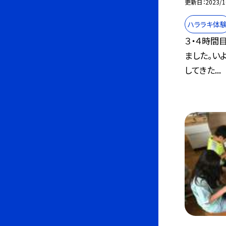
更新日
2023/1
ハララキ体
３・４時間
ました。い
してきた...