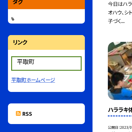
タグ
今日はハラ
オハウ、シ
子づく...
リンク
平取町
平取町ホームページ
ハララキ
RSS
公開日
2023/0