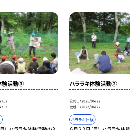
体験活動③
ハララキ体験活動②
7/13
公開日
2026/06/22
7/13
更新日
2026/06/22
験
ハララキ体験
（月）、ハララキ体験活動の３
６月２２日（月）、ハララキ体