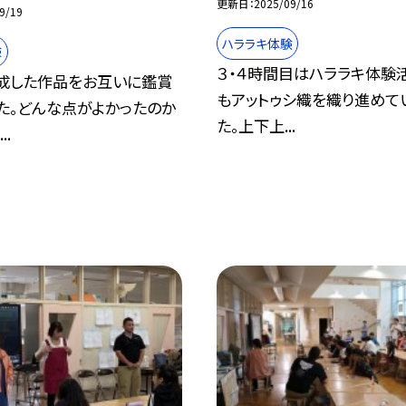
更新日
2025/09/16
9/19
ハララキ体験
験
３・４時間目はハララキ体験
成した作品をお互いに鑑賞
もアットゥシ織を織り進めて
た。どんな点がよかったのか
た。上下上...
..