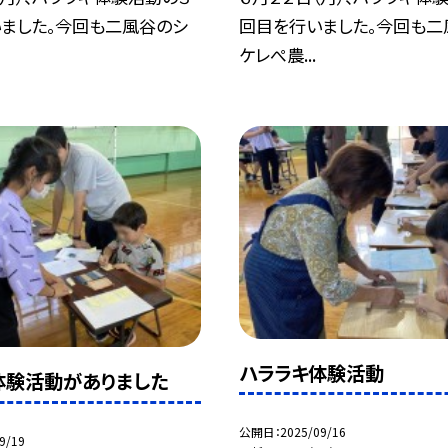
ました。今回も二風谷のシ
回目を行いました。今回も二
ケレぺ農...
ハララキ体験活動
体験活動がありました
公開日
2025/09/16
9/19