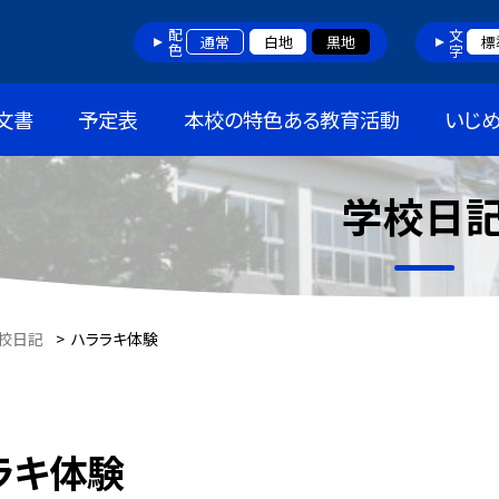
配色
文字
通常
白地
黒地
標
文書
予定表
本校の特色ある教育活動
いじ
学校日
校日記
>
ハララキ体験
ラキ体験