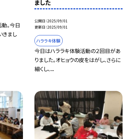
ました
公開日
2025/09/01
活動。今日
更新日
2025/09/01
いきまし
ハララキ体験
今日はハララキ体験活動の２回目があ
りました。オヒョウの皮をはがし、さらに
細くし、...