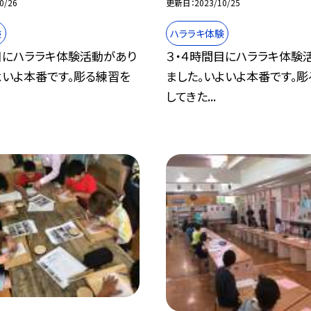
0/26
更新日
2023/10/25
験
ハララキ体験
目にハララキ体験活動があり
３・４時間目にハララキ体験
よいよ本番です。彫る練習を
ました。いよいよ本番です。
してきた...