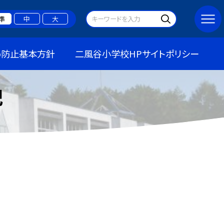
準
中
大
め防止基本方針
二風谷小学校HPサイトポリシー
記