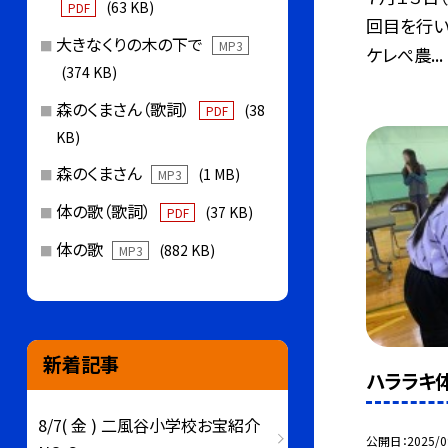
(63 KB)
PDF
回目を行い
大きなくりの木の下で
MP3
ケレぺ農...
(374 KB)
森のくまさん（歌詞）
(38
PDF
KB)
森のくまさん
(1 MB)
MP3
体の歌（歌詞）
(37 KB)
PDF
体の歌
(882 KB)
MP3
新着記事
ハララキ
8/7( 金 ) 二風谷小学校お宝紹介
公開日
2025/0