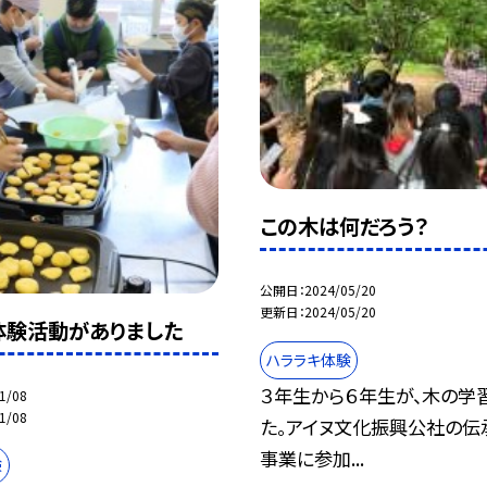
この木は何だろう？
公開日
2024/05/20
更新日
2024/05/20
体験活動がありました
ハララキ体験
３年生から６年生が、木の学
1/08
1/08
た。アイヌ文化振興公社の伝
事業に参加...
験