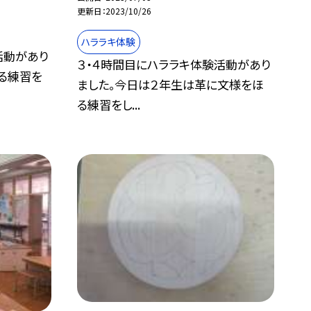
更新日
2023/10/26
ハララキ体験
活動があり
３・４時間目にハララキ体験活動があり
彫る練習を
ました。今日は２年生は革に文様をほ
る練習をし...