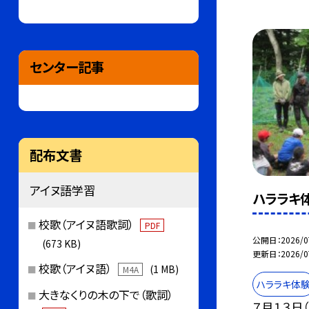
センター記事
配布文書
アイヌ語学習
ハララキ
校歌（アイヌ語歌詞）
PDF
公開日
2026/0
(673 KB)
更新日
2026/0
校歌（アイヌ語）
(1 MB)
M4A
ハララキ体
大きなくりの木の下で（歌詞）
７月１３日