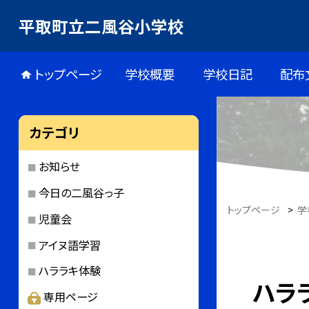
平取町立二風谷小学校
トップページ
学校概要
学校日記
配布
カテゴリ
お知らせ
今日の二風谷っ子
トップページ
>
学
児童会
アイヌ語学習
ハララキ体験
ハラ
専用ページ