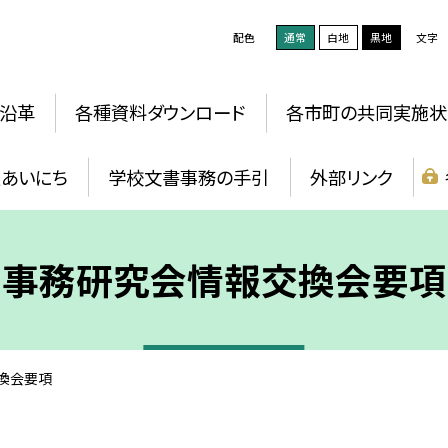
配色
通常
白地
黒地
文字
沿革
各種資料ダウンロード
各市町の共同実施状
報あいにち
学校文書事務の手引
外部リンク
事務研究会情報交換会要項
換会要項