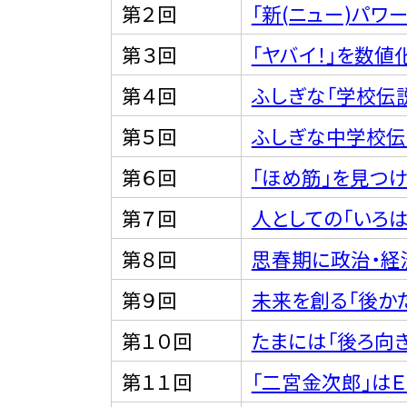
第２回
「新(ニュー)パワ
第３回
「ヤバイ！」を数値
第４回
ふしぎな「学校伝
第５回
ふしぎな中学校伝
第６回
「ほめ筋」を見つ
第７回
人としての「いろ
第８回
思春期に政治・経
第９回
未来を創る「後か
第１０回
たまには「後ろ向き
第１１回
「二宮金次郎」は