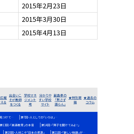
2015年2月23日
2015年3月30日
2015年4月13日
出会いこ
学校マネ
分かりや
副島孝の
校広報
★特別寄
★過去の
そが教師
ジメント
すい学校
「黙さず
考える
稿
コラム
をつくる
考
サイト
語らん」
を見つけて…
第7回・人としての「いろは」…
第13回・「英語教育」の本音
第14回・「障子を開けてみよ！」
第20回・人材こそ「日本の資源」
第21回・「新しい物語」が…