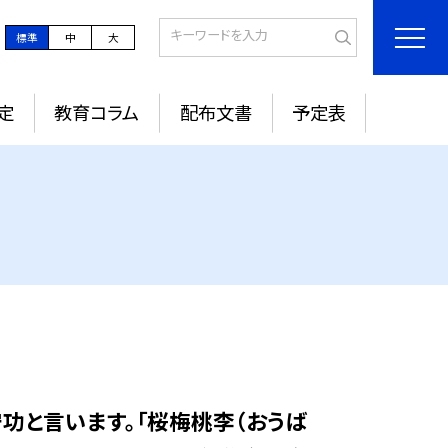
標準
中
大
定
教育コラム
配布文書
予定表
功と言います。「桜梅桃李（おうば