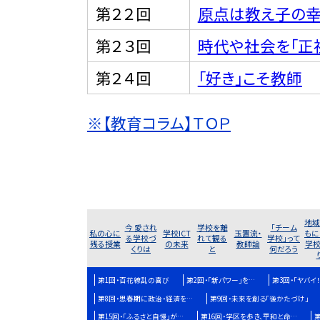
第２２回
原点は教え子の幸
第２３回
時代や社会を「正
第２４回
「好き」こそ教師
※【教育コラム】ＴＯＰ
地域
今 愛され
学校を離
「チーム
私の心に
学校ICT
玉置流・
もに
る学校づ
れて観る
学校」って
残る授業
の未来
教師論
学校
くりは
と
何だろう
第1回・百花繚乱の喜び
第2回・「新パワー」を…
第3回・「ヤバイ
第8回・思春期に政治・経済を…
第9回・未来を創る「後かたづけ」
第15回・「ふるさと自慢」が…
第16回・学区を歩き、平和と命…
第