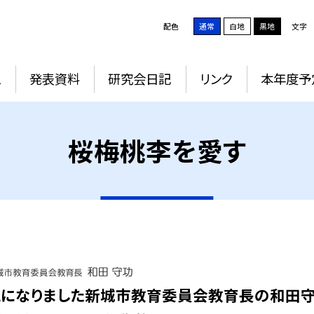
配色
通常
白地
黒地
文字
ム
発表資料
研究会日記
リンク
本年度予
桜梅桃李を愛す
とになりました新城市教育委員会教育長の和田守