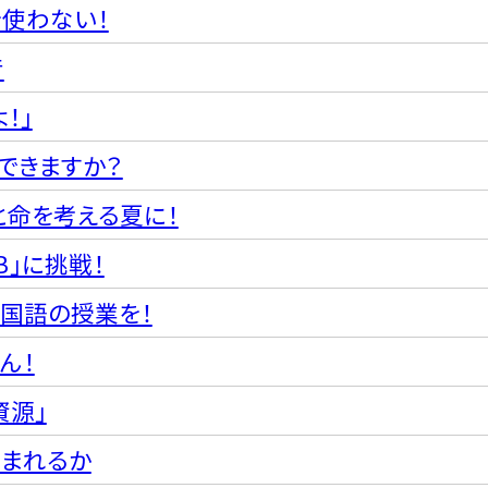
を使わない！
音
！」
できますか？
と命を考える夏に！
Ｂ」に挑戦！
国語の授業を！
ん！
資源」
生まれるか