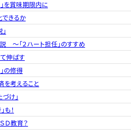
ー」を賞味期限内に
化できるか
説」
説 〜「２ハート担任」のすすめ
けて伸ばす
は」の修得
済を考えること
たづけ」
」も！
ＥＳＤ教育？