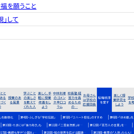
福を願うこと
視」して
とと
学ぶこと
楽しく、手
中林則孝
校長塾 経
お母さん
楽しく授
ある
授業のあ
の楽しさ
軽に授業
のゴメン
営力を高
桜梅桃李
学
は学校の
業研究を
づく
る風景
を教えて
改善をし
ネ辛口コ
めるため
を愛す
を
応援団長
しよう
り
くれた人
よう
ラム
の…
！」を数値化
第4回・ふしぎな「学校伝説」
第5回・「２ハート担任」のすすめ
第6回・「ほめ筋」
第10回・たまには「後ろ向き」も
第11回・「二宮金次郎」は…
第12回・「百万人の言葉」を…
17回・教師も学テ「小国Ｂ」…
第18回・知の世界を広げる国語…
第19回・教育の「人財」たらん！