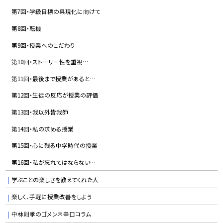
第7回・学級目標の具現化に向けて
第8回・転機
第9回・授業へのこだわり
第10回・ストーリー性を重視…
第11回・最後まで授業があると…
第12回・生徒の反応が授業の評価
第13回・我以外皆我師
第14回・私の求める授業
第15回・心に残る中学時代の授業
第16回・私が忘れてはならない…
学ぶことの楽しさを教えてくれた人
楽しく、手軽に授業改善をしよう
中林則孝のゴメンネ辛口コラム