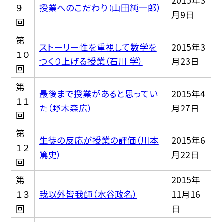
2015年3
９
授業へのこだわり（山田純一郎）
月9日
回
第
ストーリー性を重視して数学を
2015年3
１０
つくり上げる授業（石川 学）
月23日
回
第
最後まで授業があると思ってい
2015年4
１１
た（野木森広）
月27日
回
第
生徒の反応が授業の評価（川本
2015年6
１２
篤史）
月22日
回
第
2015年
１３
我以外皆我師（水谷政名）
11月16
回
日