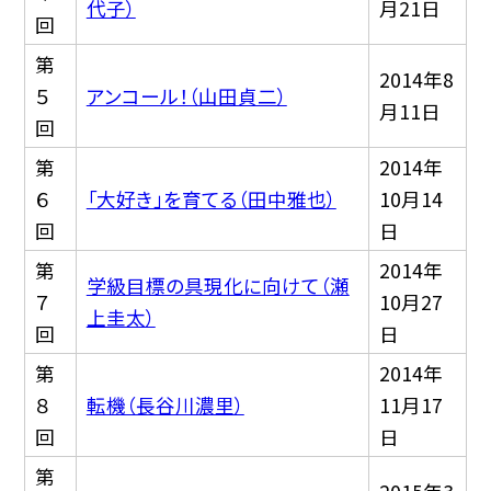
代子）
月21日
回
第
2014年8
５
アンコール！（山田貞二）
月11日
回
第
2014年
６
「大好き」を育てる（田中雅也）
10月14
回
日
第
2014年
学級目標の具現化に向けて（瀬
７
10月27
上圭太）
回
日
第
2014年
８
転機（長谷川濃里）
11月17
回
日
第