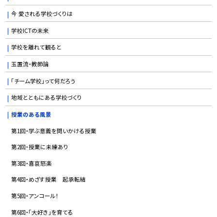
今 愛される学校づくりは
学校ICTの未来
学校を離れて観ると
玉置流・教師論
「チーム学校」って何だろう
地域とともにある学校づくり
授業のある風景
第1回・学ぶ意義を問いかける授業
第2回・授業に未練あり
第3回・喜哀怒楽
第4回・めざす授業 起承転結
第5回・アンコール！
第6回・「大好き」を育てる