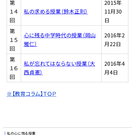
第
2015年
１４
私の求める授業（鈴木正則）
11月30
回
日
第
心に残る中学時代の授業（岡山
2016年2
１５
雅仁）
月22日
回
第
私が忘れてはならない授業（大
2016年4
１６
西貞憲）
月4日
回
※【教育コラム】ＴＯＰ
私の心に残る授業