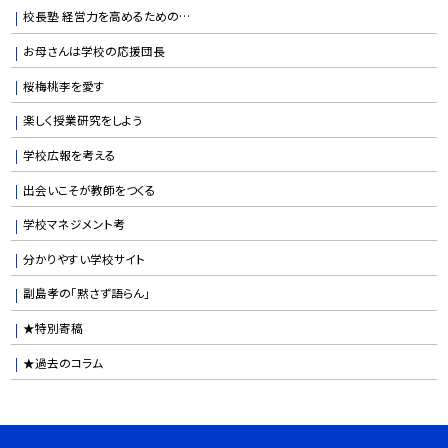
校長塾 経営力を高めるための…
お母さんは学校の応援団長
桜梅桃李を愛す
楽しく授業研究をしよう
学校広報を考える
出会いこそが教師をつくる
学校マネジメント考
分かりやすい学校サイト
副島孝の「黙さず語らん」
★特別寄稿
★過去のコラム