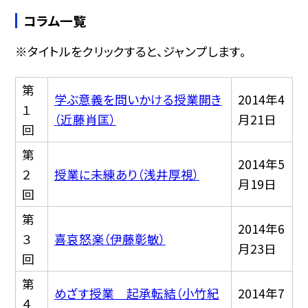
コラム一覧
※タイトルをクリックすると、ジャンプします。
第
学ぶ意義を問いかける授業開き
2014年4
１
（近藤肖匡）
月21日
回
第
2014年5
２
授業に未練あり（浅井厚視）
月19日
回
第
2014年6
３
喜哀怒楽（伊藤彰敏）
月23日
回
第
めざす授業 起承転結（小竹紀
2014年7
４