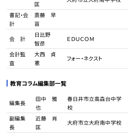
匡
書記・会
斎藤 早
計
苗
日比野
会 計
ＥＤＵＣＯＭ
智彦
会計監
大西 貞
フォー・ネクスト
査
憲
教育コラム編集部一覧
田中 雅
春日井市立高森台中学
編集長
也
校
副編集
近藤 肖
大府市立大府南中学校
長
匡