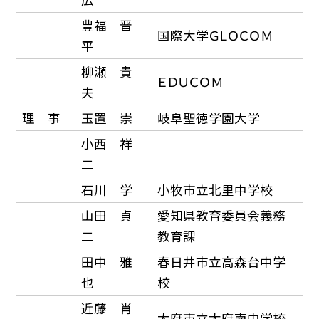
豊福 晋
国際大学ＧＬＯＣＯＭ
平
柳瀬 貴
ＥＤＵＣＯＭ
夫
理 事
玉置 崇
岐阜聖徳学園大学
小西 祥
二
石川 学
小牧市立北里中学校
山田 貞
愛知県教育委員会義務
二
教育課
田中 雅
春日井市立高森台中学
也
校
近藤 肖
大府市立大府南中学校