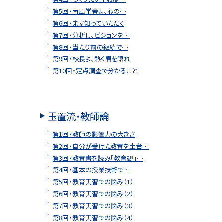
第5回・南風学舎よ、心の…
第6回・まず知っていただく
第7回・分析し、ビジョンを…
第8回・当たり前の継続で…
第9回・校長よ、熱く君を語れ
第10回・定点調査で分かること
玉置流・教師論
第1回・教師の影響力の大きさ
第2回・自分が受けた教育を土台…
第3回・教育書を読み「教育観」…
第4回・基本の授業技術で…
第5回・教育実習での悩み（1）
第6回・教育実習での悩み（2）
第7回・教育実習での悩み（3）
第8回・教育実習での悩み（4）