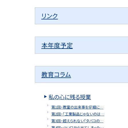
リンク
本年度予定
教育コラム
私の心に残る授業
第1回・教室の出来事を仔細に…
第2回・「工業製品じゃないのは…
第3回・超えられない「タバコの…
第4回・つい口から出てしまった…