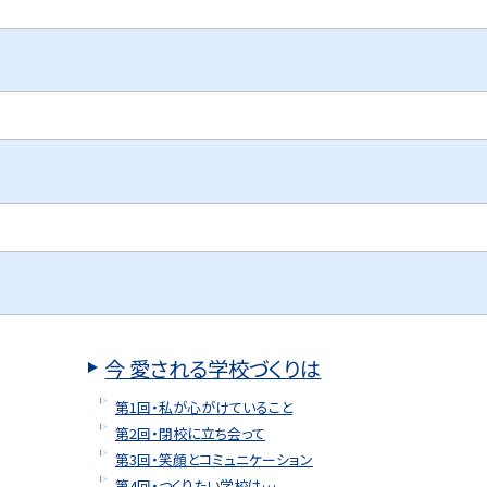
今 愛される学校づくりは
第1回・私が心がけていること
第2回・閉校に立ち会って
第3回・笑顔とコミュニケーション
第4回・つくりたい学校は…