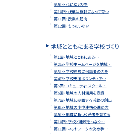
第9回・心にゆとりを
第10回・枝葉は根幹によって育つ
第11回・授業の筋肉
第12回・もったいない
地域とともにある学校づくり
第1回・地域とともにある…
第2回・学校ホームページを地域…
第3回・学校経営に保護者の力を
第4回・学校支援ボランティア…
第5回・コミュニティ・スクール…
第6回・地域の人材活用を意識…
第7回・地域に参画する活動の創出
第8回・地域の小中連携の進め方
第9回・地域に根づく若者を育てる
第10回・学校と地域をつなぐ…
第11回・ネットワークの決め手…