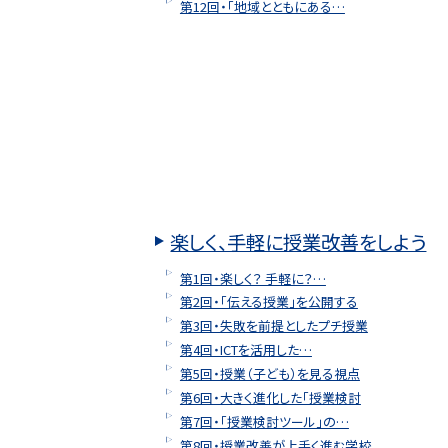
第12回・「地域とともにある…
楽しく、手軽に授業改善をしよう
第1回・楽しく？ 手軽に？…
第2回・「伝える授業」を公開する
第3回・失敗を前提としたプチ授業
第4回・ICTを活用した…
第5回・授業（子ども）を見る視点
第6回・大きく進化した「授業検討
第7回・「授業検討ツール」の…
第8回・授業改善が上手く進む学校