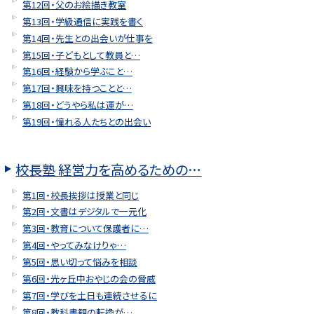
第12回・父のお絵描き教室
第13回・学級通信に実践を書く
第14回・先生との出会いが仕事を
第15回・子どもとして教員と…
第16回・経験から学ぶこと…
第17回・興味を持つことと…
第18回・どうやら私は運が…
第19回・憧れる人たちとの出会い
校長塾 経営力を高めるための…
第1回・校長挨拶は授業と同じ
第2回・文書はデジタルで一元化
第3回・教育について保護者に…
第4回・やってみなけりゃ…
第5回・思い切って悩みを相談
第6回・光ヶ丘中おやじの会の脅威
第7回・学びを土日も連続させるに
第8回・教科書観の転換が…