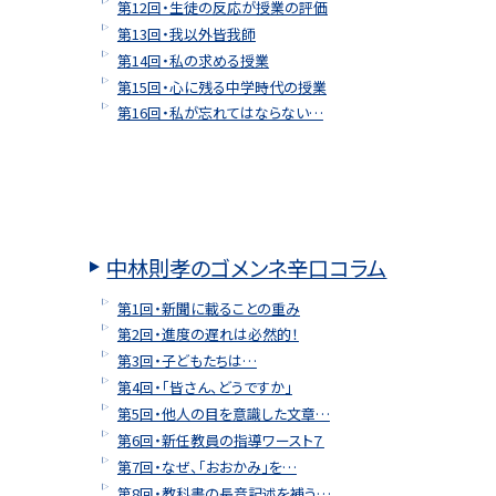
第12回・生徒の反応が授業の評価
第13回・我以外皆我師
第14回・私の求める授業
第15回・心に残る中学時代の授業
第16回・私が忘れてはならない…
中林則孝のゴメンネ辛口コラム
第1回・新聞に載ることの重み
第2回・進度の遅れは必然的！
第3回・子どもたちは…
第4回・「皆さん、どうですか」
第5回・他人の目を意識した文章…
第6回・新任教員の指導ワースト７
第7回・なぜ、「おおかみ」を…
第8回・教科書の長音記述を補う…