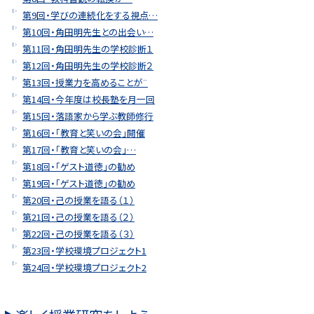
第9回・学びの連続化をする視点…
第10回・角田明先生との出会い…
第11回・角田明先生の学校診断１
第12回・角田明先生の学校診断２
第13回・授業力を高めることが¨
第14回・今年度は校長塾を月一回
第15回・落語家から学ぶ教師修行
第16回・「教育と笑いの会」開催
第17回・「教育と笑いの会」…
第18回・「ゲスト道徳」の勧め
第19回・「ゲスト道徳」の勧め
第20回・己の授業を語る（１）
第21回・己の授業を語る（２）
第22回・己の授業を語る（３）
第23回・学校環境プロジェクト1
第24回・学校環境プロジェクト2