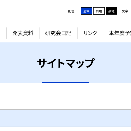
配色
通常
白地
黒地
文字
ム
発表資料
研究会日記
リンク
本年度予
サイトマップ