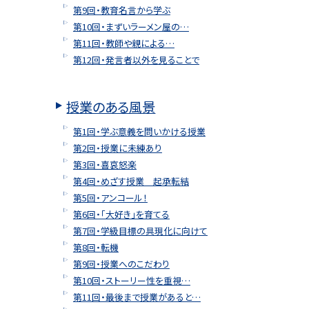
第9回・教育名言から学ぶ
第10回・まずいラーメン屋の…
第11回・教師や親による…
第12回・発言者以外を見ることで
授業のある風景
第1回・学ぶ意義を問いかける授業
第2回・授業に未練あり
第3回・喜哀怒楽
第4回・めざす授業 起承転結
第5回・アンコール！
第6回・「大好き」を育てる
第7回・学級目標の具現化に向けて
第8回・転機
第9回・授業へのこだわり
第10回・ストーリー性を重視…
第11回・最後まで授業があると…