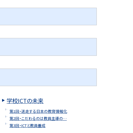
学校ICTの未来
第1回・迷走する日本の教育情報化
第2回・こだわるのは教員主導の…
第3回・ICTと教員養成