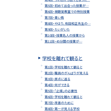
第5回・初めて出会った授業が…
第6回・視聴覚教室での特別授業
第7回・青い鳥
第8回・やはり、有田和正先生の…
第9回・たいがいた
第10回・授業名人の授業から
第11回・45分間の授業が…
学校を離れて観ると
第1回・学校を離れて観ると
第2回・職員のがんばりが見える
第3回・原点に返る
第4回・何ができる
第5回・「止揚」の必要性
第6回・学校を離れて観ると
第7回・改善のために
第8回・第一が見える学校