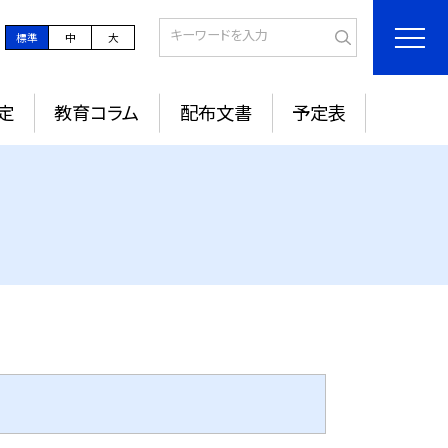
標準
中
大
定
教育コラム
配布文書
予定表