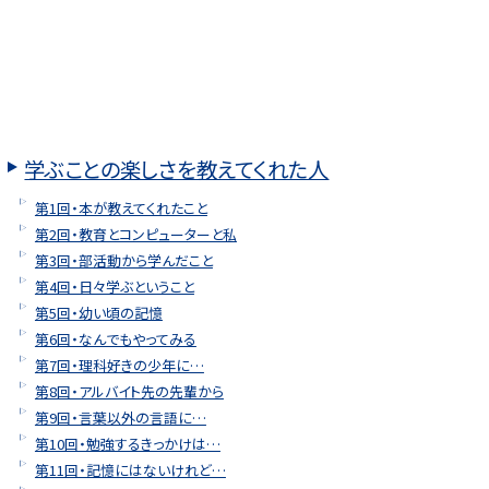
学ぶことの楽しさを教えてくれた人
第1回・本が教えてくれたこと
第2回・教育とコンピューターと私
第3回・部活動から学んだこと
第4回・日々学ぶということ
第5回・幼い頃の記憶
第6回・なんでもやってみる
第7回・理科好きの少年に…
第8回・アルバイト先の先輩から
第9回・言葉以外の言語に…
第10回・勉強するきっかけは…
第11回・記憶にはないけれど…