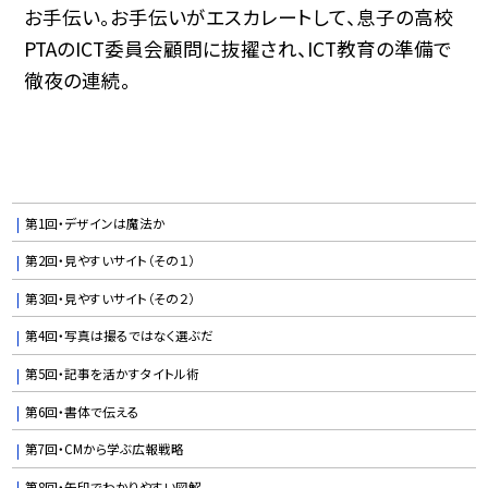
お手伝い。お手伝いがエスカレートして、息子の高校
PTAのICT委員会顧問に抜擢され、ICT教育の準備で
徹夜の連続。
第1回・デザインは魔法か
第2回・見やすいサイト（その１）
第3回・見やすいサイト（その２）
第4回・写真は撮るではなく選ぶだ
第5回・記事を活かすタイトル術
第6回・書体で伝える
第7回・CMから学ぶ広報戦略
第8回・矢印でわかりやすい図解