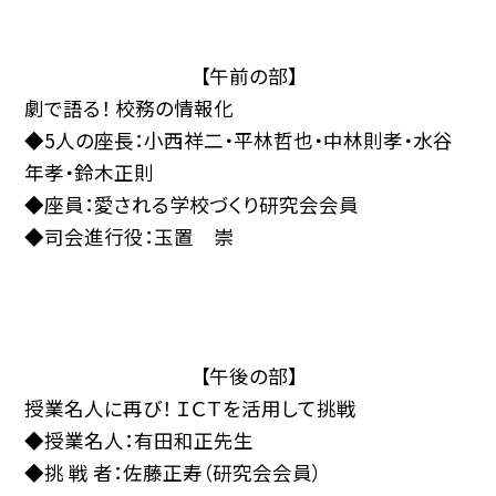
【午前の部】
劇で語る！ 校務の情報化
◆5人の座長：小西祥二・平林哲也・中林則孝・水谷
年孝・鈴木正則
◆座員：愛される学校づくり研究会会員
◆司会進行役：玉置 崇
【午後の部】
授業名人に再び！ ＩＣＴを活用して挑戦
◆授業名人：有田和正先生
◆挑 戦 者：佐藤正寿（研究会会員）