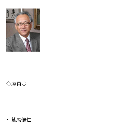
◇座員◇
鷲尾健仁