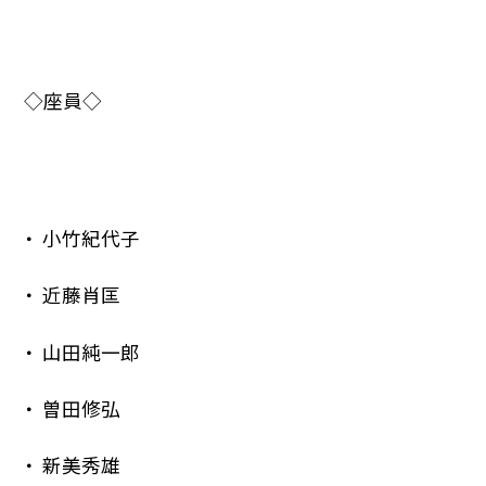
◇座員◇
小竹紀代子
近藤肖匡
山田純一郎
曽田修弘
新美秀雄