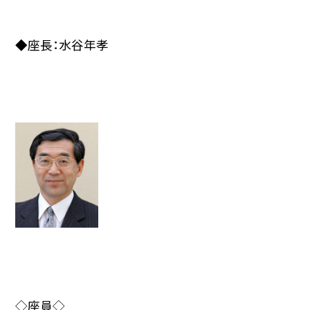
◆座長：水谷年孝
◇座員◇