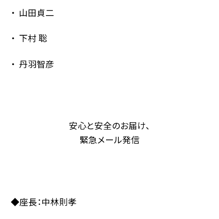
山田貞二
下村 聡
丹羽智彦
安心と安全のお届け、
緊急メール発信
◆座長：中林則孝